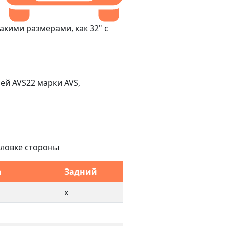
акими размерами, как 32" с
ей AVS22 марки AVS,
головке стороны
а
Задний
x