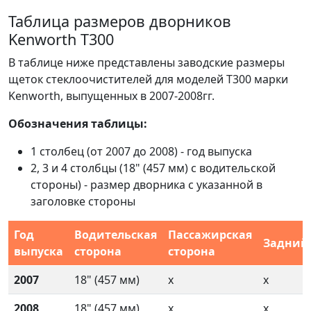
Таблица размеров дворников
Kenworth T300
В таблице ниже представлены заводские размеры
щеток стеклоочистителей для моделей T300 марки
Kenworth, выпущенных в 2007-2008гг.
Обозначения таблицы:
1 столбец (от 2007 до 2008) - год выпуска
2, 3 и 4 столбцы (18" (457 мм) с водительской
стороны) - размер дворника с указанной в
заголовке стороны
Год
Водительская
Пассажирская
Задний
выпуска
сторона
сторона
2007
18" (457 мм)
x
x
2008
18" (457 мм)
x
x