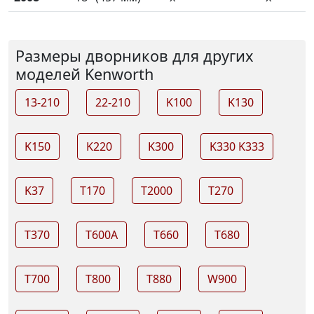
Размеры дворников для других
моделей Kenworth
13-210
22-210
K100
K130
K150
K220
K300
K330 K333
K37
T170
T2000
T270
T370
T600A
T660
T680
T700
T800
T880
W900